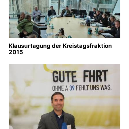
20.05.2016
Ja zur Autobahn 39, weil Sie auch für uns die
Fahrtzeit nach Hamburg beschleunigt.
Galerie anschauen
Klausurtagung der Kreistagsfraktion
2015
Meine Familie
03.08.2016
Besuch im Bundestag 2023.