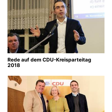
Gespräch mit der ehem.
Bundesministerin für Wissenschaft,
Johanna Wanka
02.08.2016
Gespräch mit Bundesministerin Johanna Wanka am
Rande des Bezirksparteitages 2015
Galerie anschauen
Rede auf dem CDU-Kreisparteitag
2018
Interview mit NDR über
Kuschmierz-"Gutachten" im Mai
2011
00.00.0