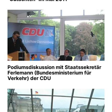
Klausurtagung der
Kreistagsfraktion 2015
02.08.2016
Klausurtagung der CDU-Kreistagsfraktion im
Deutschen Bundestag Berlin
Galerie anschauen
Podiumsdiskussion mit Staatssekretär
Ferlemann (Bundesministerium für
Verkehr) der CDU
Initiative Pro A 39