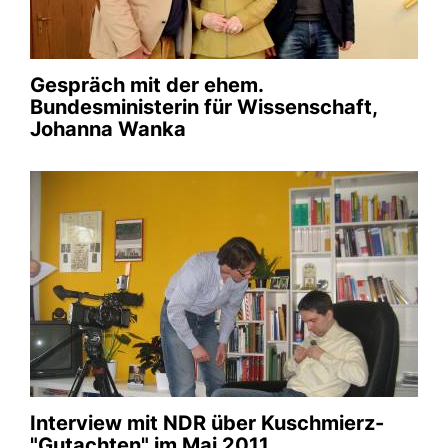
Galerie anschauen
Gespräch mit der ehem.
Bundesministerin für Wissenschaft,
Johanna Wanka
Podiumsdiskussion mit
Staatssekretär Ferlemann
(Bundesministerium für Verkehr)
der CDU
00.00.0
Galerie anschauen
Interview mit NDR über Kuschmierz-
"Gutachten" im Mai 2011