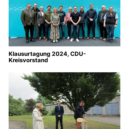
Oborniki-Besuch 2021
08.09.2021
Pflanzung eines Freundschaftsbaumes mit der
Landrätin Kopalska.
Galerie anschauen
Klausurtagung 2024, CDU-
Kreisvorstand
Grusswort als Stellv. Landrat bei
der Sportlerwahl 2019
20.09.2019
Galerie anschauen