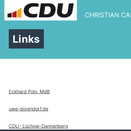
CHRISTIAN C
Links
Eckhard Pols, MdB
uwe-dorendorf.de
CDU- Lüchow-Dannenberg