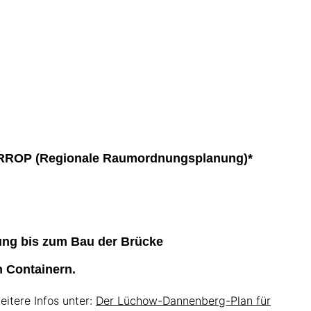
die RROP (Regionale Raumordnungsplanung)*
ung bis zum Bau der Brücke
n Containern.
itere Infos unter:
Der Lüchow-Dannenberg-Plan für