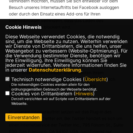
verhindern möchten, müssen Sie sich entweder vor dem
Besuch unseres Internetauftritts bei Facebook ausloggen
oder durch den Einsatz eines Add-ons für Ihren
Internetbrowser verhindern, dass das Laden des
Cookie Hinweis
Facebook-Plug-in blockiert wird.
Diese Webseite verwendet Cookies, die notwendig
Weitergehende Informationen über die Erhebung und
sind, um die Webseite zu nutzen. Weiterhin verwenden
wir Dienste von Drittanbietern, die uns helfen, unser
Nutzung von Daten sowie Ihre diesbezüglichen Rechte und
Webangebot zu verbessern (Website-Optmierung). Für
Schutzmöglichkeiten hält Facebook in den unter
die Verwendung bestimmter Dienste, benötigen wir
https://www.facebook.com/policy.php
abrufbaren
Ihre Einwilligung. Ihre Einwilligung können Sie
jederzeit widerrufen. Weitere Informationen finden Sie
Datenschutzhinweisen bereit. Wenn Sie nicht wünschen,
in unserer
Datenschutzerklärung
.
dass Facebook den Besuch unserer Seiten Ihrem
Technisch notwendige Cookies (
Übersicht
)
Facebook- Nutzerkonto zuordnen kann, loggen Sie sich
Die notwendigen Cookies werden allein für den
bitte aus Ihrem Facebook-Benutzerkonto aus.
ordnungsgemäßen Gebrauch der Webseite benötigt.
Cookies von Drittanbietern (
Hinweis
)
Twitter
Derzeit verzichten wir auf Scripte von Drittanbietern auf der
Webseite.
In unserem Internetauftritt setzen wir das Plug-in des
Einverstanden
Social-Networks Twitter ein. Bei Twitter handelt es sich um
einen Internetservice der Twitter Inc., 795 Folsom St., Suite
600, San Francisco, CA 94107, USA, nachfolgend nur