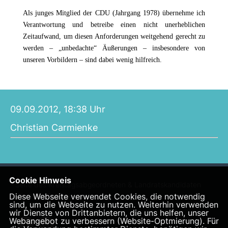
Als
junges
Mitglied der CDU
(Jahrgang
1978
) übernehme ich
Verantwortung und betreibe einen nicht unerheblichen
Zeitaufwand, um diesen Anforderungen weitgehend gerecht zu
werden – „unbedachte“ Äußerungen – insbesondere von
unseren Vorbildern – sind dabei wenig hilfreich.
09.09.2012, 18:38 Uhr
Christian Carmienke
Cookie Hinweis
Seite des Kreistagsabgeordneten & Landratskandidaten
Diese Webseite verwendet Cookies, die notwendig
Christian Carmienke
sind, um die Webseite zu nutzen. Weiterhin verwenden
wir Dienste von Drittanbietern, die uns helfen, unser
Webangebot zu verbessern (Website-Optmierung). Für