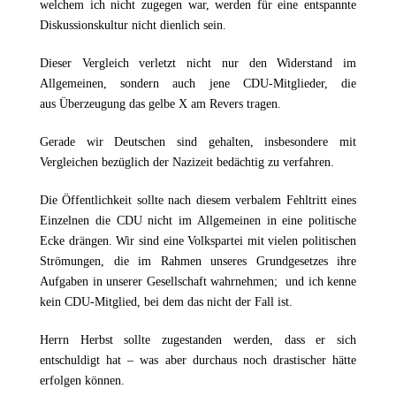
welchem ich nicht zugegen war, werden für eine entspannte
Diskussionskultur nicht dienlich sein.
Dieser Vergleich verletzt nicht nur den Widerstand im
Allgemeinen
, sondern auch jene CDU
-
Mitglieder, die
aus
Ü
be
rz
eugung das gelbe X am Revers tragen.
Gerade wir Deutschen sind gehalten, insbesondere mit
Vergleichen be
zü
glich der Na
z
i
z
eit
bed
ä
chtig
z
u verfahren.
Die
Ö
ffentlichkeit sollte nach diesem verbalem Fehltritt eines
Ein
z
elnen die CDU nicht im Allgemeinen in eine politische
Ecke dr
ä
ngen. Wir sind eine Volkspartei mit vielen politischen
Str
ö
mungen, die im Rahmen unseres Grundgeset
z
es ihre
Aufgaben in unsere
r Gesellschaft
wahrnehmen
;
und ich kenne
kein CDU
-
Mitg
l
ied, bei dem das nicht der Fall ist.
Herrn Herbst sollte zugestanden werden, dass er sich
entschuldigt hat – was aber durchaus noch drastischer hätte
erfolgen können.