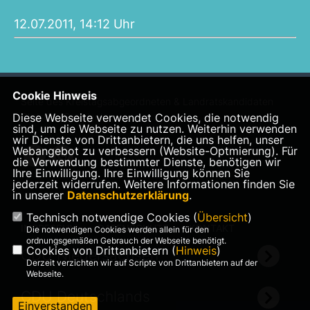
12.07.2011, 14:12 Uhr
Cookie Hinweis
Seite des Kreistagsabgeordneten & Landratskandidaten
Diese Webseite verwendet Cookies, die notwendig
Christian Carmienke
sind, um die Webseite zu nutzen. Weiterhin verwenden
wir Dienste von Drittanbietern, die uns helfen, unser
Webangebot zu verbessern (Website-Optmierung). Für
die Verwendung bestimmter Dienste, benötigen wir
Ihre Einwilligung. Ihre Einwilligung können Sie
jederzeit widerrufen. Weitere Informationen finden Sie
in unserer
Datenschutzerklärung
.
Technisch notwendige Cookies (
Übersicht
)
IMPRESSUM
DATENSCHUTZ
KONTAKT
Die notwendigen Cookies werden allein für den
ordnungsgemäßen Gebrauch der Webseite benötigt.
Cookies von Drittanbietern (
Hinweis
)
CDU Niedersachsen
Derzeit verzichten wir auf Scripte von Drittanbietern auf der
Webseite.
CDU Deutschlands
Einverstanden